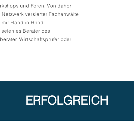
rkshops und Foren. Von daher
s Netzwerk versierter Fachanwälte
it mir Hand in Hand
seien es Berater des
rater, Wirtschaftsprüfer oder
ERFOLGREICH