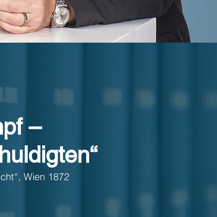
mpf –
uldigten“
echt“, Wien 1872