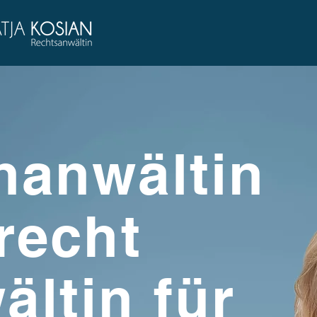
hanwältin
frecht
ltin für