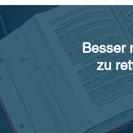
Besser m
zu re