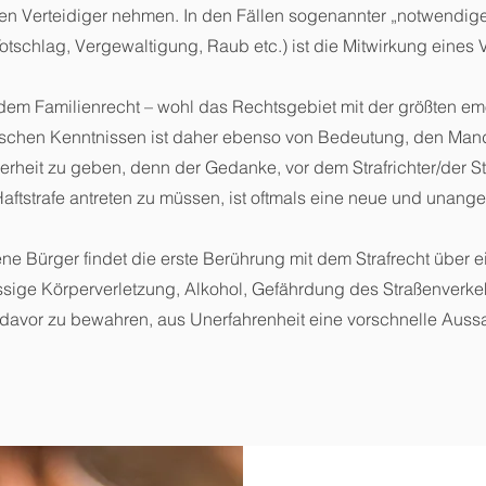
n Verteidiger nehmen. In den Fällen sogenannter „notwendiger
tschlag, Vergewaltigung, Raub etc.) ist die Mitwirkung eines
 dem Familienrecht – wohl das Rechtsgebiet mit der größten em
ischen Kenntnissen ist daher ebenso von Bedeutung, den Man
erheit zu geben, denn der Gedanke, vor dem Strafrichter/der S
aftstrafe antreten zu müssen, ist oftmals eine neue und unang
ene Bürger findet die erste Berührung mit dem Strafrecht über 
ässige Körperverletzung, Alkohol, Gefährdung des Straßenverkehrs
davor zu bewahren, aus Unerfahrenheit eine vorschnelle Aus