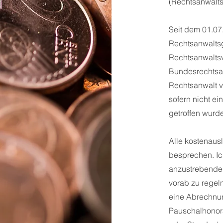
(Rechtsanwalt
Seit dem 01.07
Rechtsanwalts
Rechtsanwalts
Bundesrechtsan
Rechtsanwalt ve
sofern nicht e
getroffen wurd
Alle kostenau
besprechen. Ich
anzustrebende
vorab zu rege
eine Abrechnun
Pauschalhonora