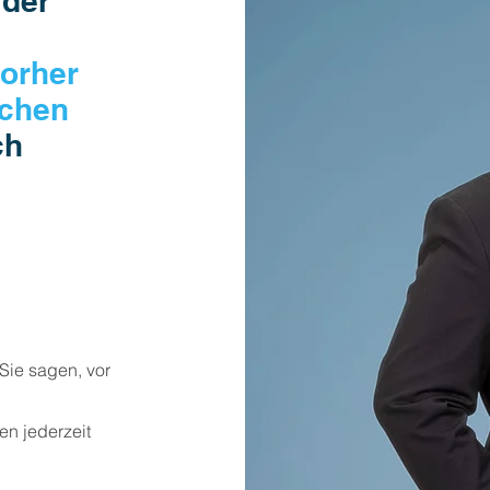
 der
vorher
ochen
ch
Sie sagen, vor
en jederzeit